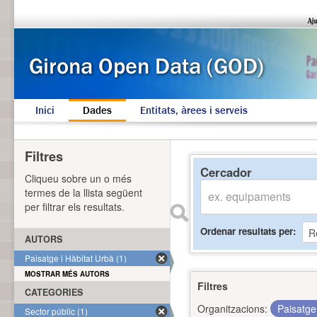
Inici
Dades
Entitats, àrees i serveis
Filtres
Cercador
Cliqueu sobre un o més
termes de la llista següent
per filtrar els resultats.
Ordenar resultats per
AUTORS
Paisatge i Hàbitat Urbà (1)
MOSTRAR MÉS AUTORS
Filtres
CATEGORIES
Organitzacions:
Paisatge
Sector públic (1)