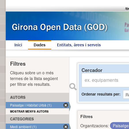
Inici
Dades
Entitats, àrees i serveis
Filtres
Cercador
Cliqueu sobre un o més
termes de la llista següent
per filtrar els resultats.
Ordenar resultats per
AUTORS
Paisatge i Hàbitat Urbà (1)
MOSTRAR MENYS AUTORS
Filtres
CATEGORIES
Organitzacions:
Paisatge
Medi ambient (1)