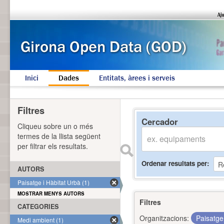
Inici
Dades
Entitats, àrees i serveis
Filtres
Cercador
Cliqueu sobre un o més
termes de la llista següent
per filtrar els resultats.
Ordenar resultats per
AUTORS
Paisatge i Hàbitat Urbà (1)
MOSTRAR MENYS AUTORS
Filtres
CATEGORIES
Organitzacions:
Paisatge
Medi ambient (1)