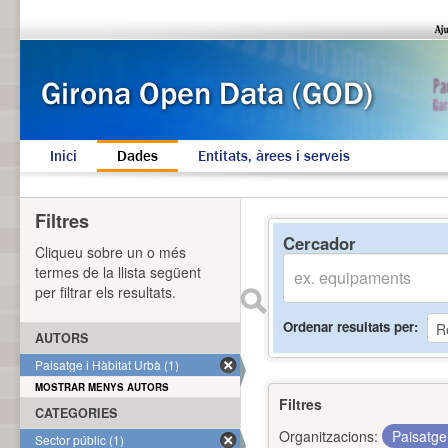
Inici
Dades
Entitats, àrees i serveis
Filtres
Cercador
Cliqueu sobre un o més
termes de la llista següent
per filtrar els resultats.
Ordenar resultats per
AUTORS
Paisatge i Hàbitat Urbà (1)
MOSTRAR MENYS AUTORS
Filtres
CATEGORIES
Organitzacions:
Paisatge
Sector públic (1)