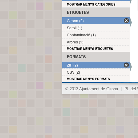
MOSTRAR MENYS CATEGORIES
ETIQUETES
Girona (2)
Soroll (1)
Contaminació (1)
Arbres (1)
MOSTRAR MENYS ETIQUETES
FORMATS
ZIP (2)
CSV (2)
MOSTRAR MENYS FORMATS
© 2013 Ajuntament de Girona
|
Pl. del