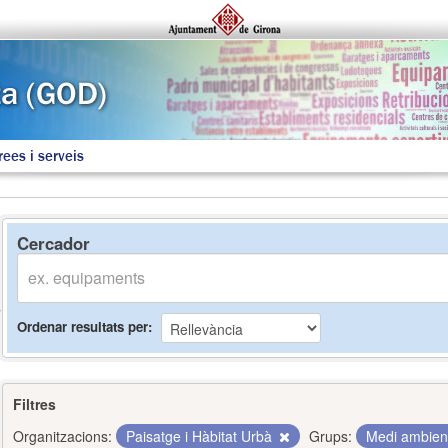
rees i serveis
Cercador
Ordenar resultats per
Filtres
Organitzacions:
Paisatge i Hàbitat Urbà
Grups:
Medi ambie