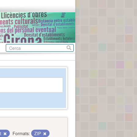
nt
Formats:
ZIP