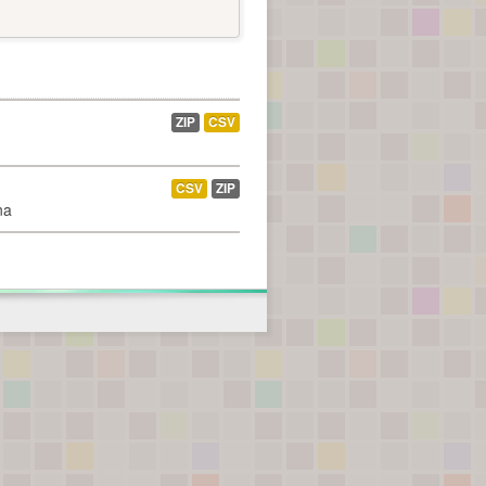
ZIP
CSV
CSV
ZIP
na