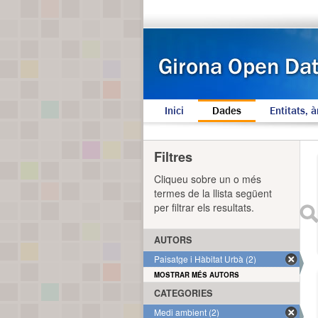
Inici
Dades
Entitats, à
Filtres
Cliqueu sobre un o més
termes de la llista següent
per filtrar els resultats.
AUTORS
Paisatge i Hàbitat Urbà (2)
MOSTRAR MÉS AUTORS
CATEGORIES
Medi ambient (2)