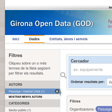
Inici
Dades
Entitats, àrees i serveis
Filtres
Cercador
Cliqueu sobre un o més
termes de la llista següent
per filtrar els resultats.
Ordenar resultats per
AUTORS
Paisatge i Hàbitat Urbà (1)
MOSTRAR MENYS AUTORS
Filtres
CATEGORIES
Organitzacions:
Paisatge
Sector públic (1)