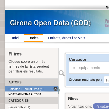
Inici
Dades
Entitats, àrees i serveis
Filtres
Cercador
Cliqueu sobre un o més
termes de la llista següent
per filtrar els resultats.
Ordenar resultats per
AUTORS
Paisatge i Hàbitat Urbà (1)
MOSTRAR MENYS AUTORS
Filtres
CATEGORIES
Organitzacions:
Paisatge
Sector públic (1)