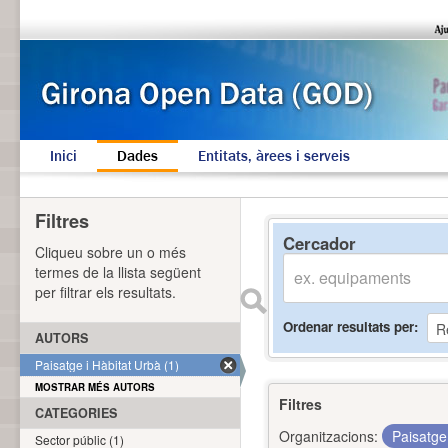
Inici
Dades
Entitats, àrees i serveis
Filtres
Cercador
Cliqueu sobre un o més
termes de la llista següent
per filtrar els resultats.
Ordenar resultats per
AUTORS
Paisatge i Hàbitat Urbà (1)
MOSTRAR MÉS AUTORS
Filtres
CATEGORIES
Organitzacions:
Paisatge
Sector públic (1)