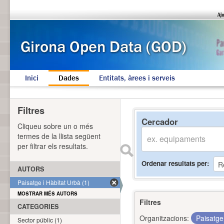
Inici
Dades
Entitats, àrees i serveis
Filtres
Cercador
Cliqueu sobre un o més
termes de la llista següent
per filtrar els resultats.
Ordenar resultats per
AUTORS
Paisatge i Hàbitat Urbà (1)
MOSTRAR MÉS AUTORS
Filtres
CATEGORIES
Organitzacions:
Paisatge
Sector públic (1)