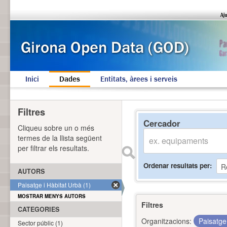
Inici
Dades
Entitats, àrees i serveis
Filtres
Cercador
Cliqueu sobre un o més
termes de la llista següent
per filtrar els resultats.
Ordenar resultats per
AUTORS
Paisatge i Hàbitat Urbà (1)
MOSTRAR MENYS AUTORS
Filtres
CATEGORIES
Organitzacions:
Paisatge
Sector públic (1)