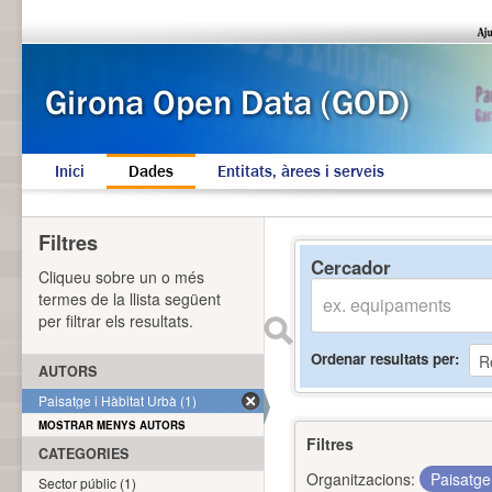
Inici
Dades
Entitats, àrees i serveis
Filtres
Cercador
Cliqueu sobre un o més
termes de la llista següent
per filtrar els resultats.
Ordenar resultats per
AUTORS
Paisatge i Hàbitat Urbà (1)
MOSTRAR MENYS AUTORS
Filtres
CATEGORIES
Organitzacions:
Paisatge
Sector públic (1)