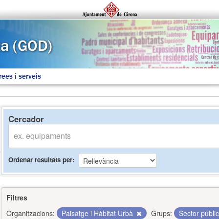
rees i serveis
Cercador
Ordenar resultats per
Filtres
Organitzacions:
Paisatge i Hàbitat Urbà
Grups:
Sector públi