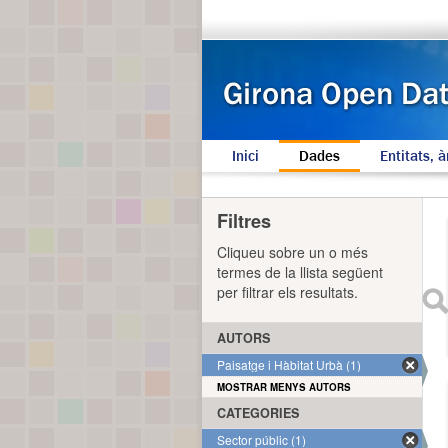
Inici
Dades
Entitats, à
Filtres
Cliqueu sobre un o més
termes de la llista següent
per filtrar els resultats.
AUTORS
Paisatge i Hàbitat Urbà (1)
MOSTRAR MENYS AUTORS
CATEGORIES
Sector públic (1)