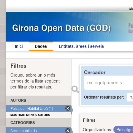
Inici
Dades
Entitats, àrees i serveis
Filtres
Cercador
Cliqueu sobre un o més
termes de la llista següent
per filtrar els resultats.
Ordenar resultats per
AUTORS
Paisatge i Hàbitat Urbà (1)
MOSTRAR MENYS AUTORS
Filtres
CATEGORIES
Organitzacions:
Paisatge
Sector públic (1)