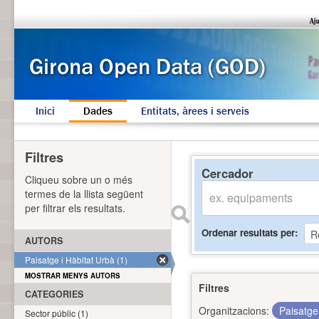
Inici
Dades
Entitats, àrees i serveis
Filtres
Cercador
Cliqueu sobre un o més
termes de la llista següent
per filtrar els resultats.
Ordenar resultats per
AUTORS
Paisatge i Hàbitat Urbà (1)
MOSTRAR MENYS AUTORS
Filtres
CATEGORIES
Organitzacions:
Paisatge
Sector públic (1)