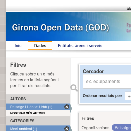
Inici
Dades
Entitats, àrees i serveis
Filtres
Cercador
Cliqueu sobre un o més
termes de la llista següent
per filtrar els resultats.
Ordenar resultats per
AUTORS
Paisatge i Hàbitat Urbà (1)
MOSTRAR MÉS AUTORS
Filtres
CATEGORIES
Organitzacions:
Paisatge
Medi ambient (1)