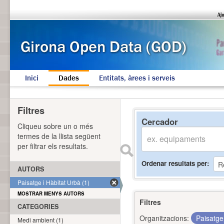
Inici
Dades
Entitats, àrees i serveis
Filtres
Cercador
Cliqueu sobre un o més
termes de la llista següent
per filtrar els resultats.
Ordenar resultats per
AUTORS
Paisatge i Hàbitat Urbà (1)
MOSTRAR MENYS AUTORS
Filtres
CATEGORIES
Organitzacions:
Paisatge
Medi ambient (1)