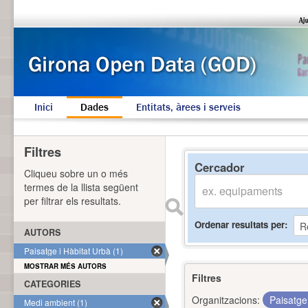
Inici
Dades
Entitats, àrees i serveis
Filtres
Cercador
Cliqueu sobre un o més
termes de la llista següent
per filtrar els resultats.
Ordenar resultats per
AUTORS
Paisatge i Hàbitat Urbà (1)
MOSTRAR MÉS AUTORS
Filtres
CATEGORIES
Organitzacions:
Paisatge
Medi ambient (1)