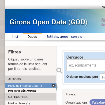
Inici
Dades
Entitats, àrees i serveis
Filtres
Cercador
Cliqueu sobre un o més
termes de la llista següent
per filtrar els resultats.
Ordenar resultats per
AUTORS
Paisatge i Hàbitat Urbà (1)
MOSTRAR MÉS AUTORS
Filtres
CATEGORIES
Organitzacions:
Paisatge
Medi ambient (1)