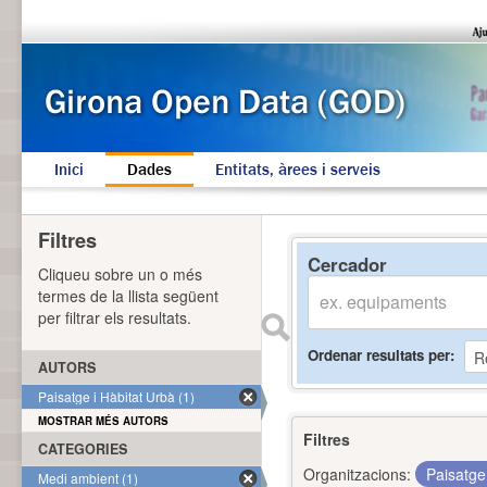
Inici
Dades
Entitats, àrees i serveis
Filtres
Cercador
Cliqueu sobre un o més
termes de la llista següent
per filtrar els resultats.
Ordenar resultats per
AUTORS
Paisatge i Hàbitat Urbà (1)
MOSTRAR MÉS AUTORS
Filtres
CATEGORIES
Organitzacions:
Paisatge
Medi ambient (1)