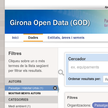
Inici
Dades
Entitats, àrees i serveis
Filtres
Cercador
Cliqueu sobre un o més
termes de la llista següent
per filtrar els resultats.
Ordenar resultats per
AUTORS
Paisatge i Hàbitat Urbà (1)
MOSTRAR MENYS AUTORS
Filtres
CATEGORIES
Organitzacions:
Paisatge
Medi ambient (1)