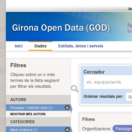
Inici
Dades
Entitats, àrees i serveis
Filtres
Cercador
Cliqueu sobre un o més
termes de la llista següent
per filtrar els resultats.
Ordenar resultats per
AUTORS
Paisatge i Hàbitat Urbà (1)
MOSTRAR MÉS AUTORS
Filtres
CATEGORIES
Organitzacions:
Paisatge
Medi ambient (1)