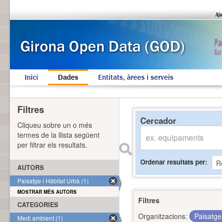
Inici
Dades
Entitats, àrees i serveis
Filtres
Cercador
Cliqueu sobre un o més
termes de la llista següent
per filtrar els resultats.
Ordenar resultats per
AUTORS
Paisatge i Hàbitat Urbà (1)
MOSTRAR MÉS AUTORS
Filtres
CATEGORIES
Organitzacions:
Paisatge
Medi ambient (1)