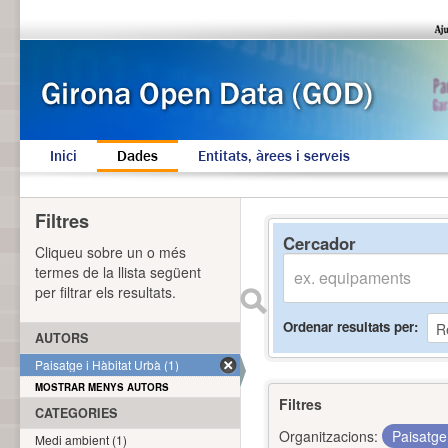
Inici
Dades
Entitats, àrees i serveis
Filtres
Cercador
Cliqueu sobre un o més
termes de la llista següent
per filtrar els resultats.
Ordenar resultats per
AUTORS
Paisatge i Hàbitat Urbà (1)
MOSTRAR MENYS AUTORS
Filtres
CATEGORIES
Organitzacions:
Paisatge
Medi ambient (1)