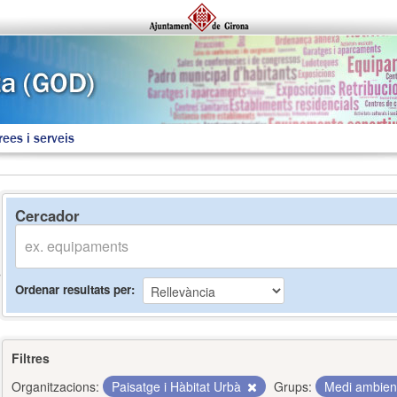
rees i serveis
Cercador
Ordenar resultats per
Filtres
Organitzacions:
Paisatge i Hàbitat Urbà
Grups:
Medi ambie