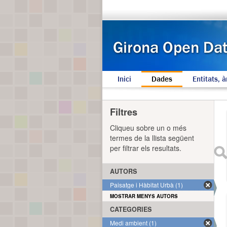
Inici
Dades
Entitats, à
Filtres
Cliqueu sobre un o més
termes de la llista següent
per filtrar els resultats.
AUTORS
Paisatge i Hàbitat Urbà (1)
MOSTRAR MENYS AUTORS
CATEGORIES
Medi ambient (1)