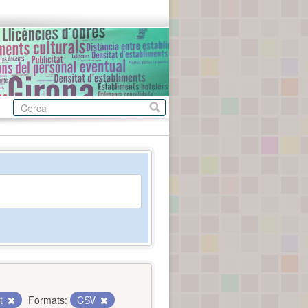
nt
Formats:
CSV