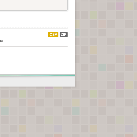
CSV
ZIP
na