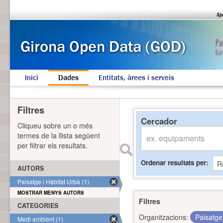
Inici
Dades
Entitats, àrees i serveis
Filtres
Cercador
Cliqueu sobre un o més
termes de la llista següent
per filtrar els resultats.
Ordenar resultats per
AUTORS
Paisatge i Hàbitat Urbà (1)
MOSTRAR MENYS AUTORS
Filtres
CATEGORIES
Organitzacions:
Paisatge
Medi ambient (1)