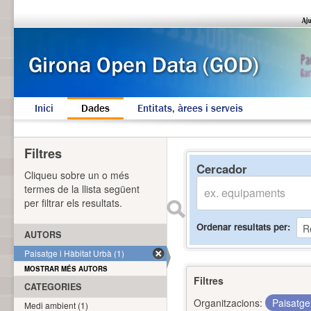
Inici
Dades
Entitats, àrees i serveis
Filtres
Cercador
Cliqueu sobre un o més
termes de la llista següent
per filtrar els resultats.
Ordenar resultats per
AUTORS
Paisatge i Hàbitat Urbà (1)
MOSTRAR MÉS AUTORS
Filtres
CATEGORIES
Organitzacions:
Paisatge
Medi ambient (1)