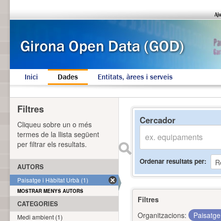
Inici
Dades
Entitats, àrees i serveis
Filtres
Cercador
Cliqueu sobre un o més
termes de la llista següent
per filtrar els resultats.
Ordenar resultats per
AUTORS
Paisatge i Hàbitat Urbà (1)
MOSTRAR MENYS AUTORS
Filtres
CATEGORIES
Organitzacions:
Paisatge
Medi ambient (1)