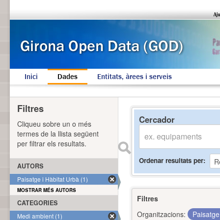
Inici
Dades
Entitats, àrees i serveis
Filtres
Cercador
Cliqueu sobre un o més
termes de la llista següent
per filtrar els resultats.
Ordenar resultats per
AUTORS
Paisatge i Hàbitat Urbà (1)
MOSTRAR MÉS AUTORS
Filtres
CATEGORIES
Organitzacions:
Paisatge
Medi ambient (1)