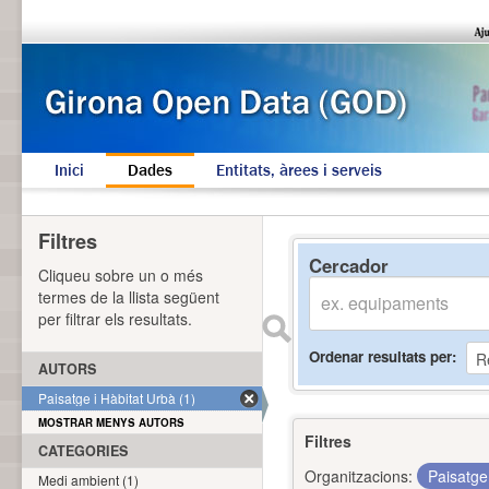
Inici
Dades
Entitats, àrees i serveis
Filtres
Cercador
Cliqueu sobre un o més
termes de la llista següent
per filtrar els resultats.
Ordenar resultats per
AUTORS
Paisatge i Hàbitat Urbà (1)
MOSTRAR MENYS AUTORS
Filtres
CATEGORIES
Organitzacions:
Paisatge
Medi ambient (1)