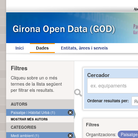
Inici
Dades
Entitats, àrees i serveis
Filtres
Cercador
Cliqueu sobre un o més
termes de la llista següent
per filtrar els resultats.
Ordenar resultats per
AUTORS
Paisatge i Hàbitat Urbà (1)
MOSTRAR MÉS AUTORS
Filtres
CATEGORIES
Organitzacions:
Paisatge
Medi ambient (1)