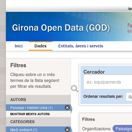
Inici
Dades
Entitats, àrees i serveis
Filtres
Cercador
Cliqueu sobre un o més
termes de la llista següent
per filtrar els resultats.
Ordenar resultats per
AUTORS
Paisatge i Hàbitat Urbà (1)
MOSTRAR MENYS AUTORS
Filtres
CATEGORIES
Organitzacions:
Paisatge
Medi ambient (1)