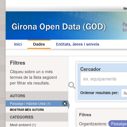
Inici
Dades
Entitats, àrees i serveis
Filtres
Cercador
Cliqueu sobre un o més
termes de la llista següent
per filtrar els resultats.
Ordenar resultats per
AUTORS
Paisatge i Hàbitat Urbà (1)
MOSTRAR MÉS AUTORS
Filtres
CATEGORIES
Organitzacions:
Paisatge
Medi ambient (1)