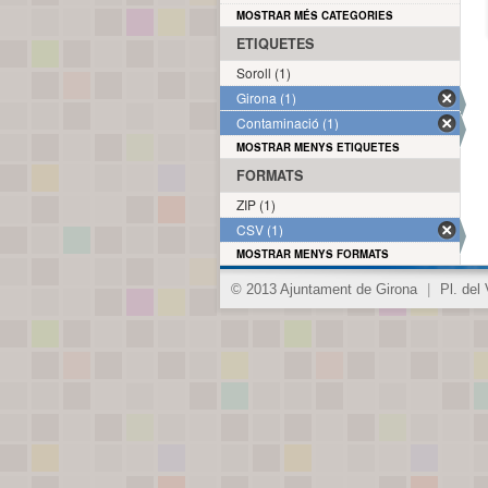
MOSTRAR MÉS CATEGORIES
ETIQUETES
Soroll (1)
Girona (1)
Contaminació (1)
MOSTRAR MENYS ETIQUETES
FORMATS
ZIP (1)
CSV (1)
MOSTRAR MENYS FORMATS
© 2013 Ajuntament de Girona
|
Pl. del