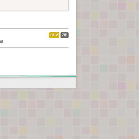
CSV
ZIP
na