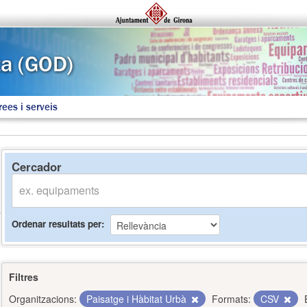
rees i serveis
Cercador
Ordenar resultats per
Filtres
Organitzacions:
Paisatge i Hàbitat Urbà
Formats:
CSV