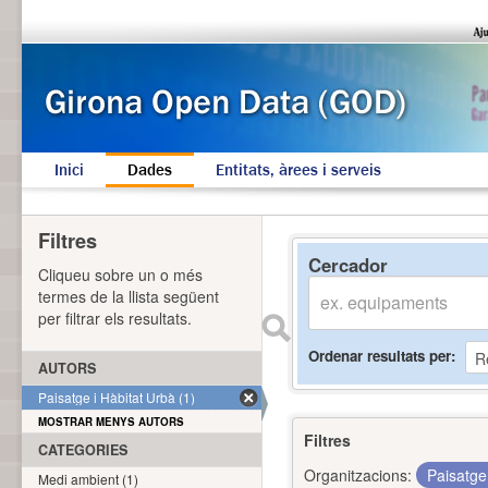
Inici
Dades
Entitats, àrees i serveis
Filtres
Cercador
Cliqueu sobre un o més
termes de la llista següent
per filtrar els resultats.
Ordenar resultats per
AUTORS
Paisatge i Hàbitat Urbà (1)
MOSTRAR MENYS AUTORS
Filtres
CATEGORIES
Organitzacions:
Paisatge
Medi ambient (1)