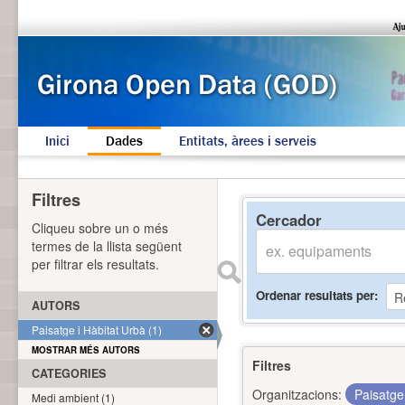
Inici
Dades
Entitats, àrees i serveis
Filtres
Cercador
Cliqueu sobre un o més
termes de la llista següent
per filtrar els resultats.
Ordenar resultats per
AUTORS
Paisatge i Hàbitat Urbà (1)
MOSTRAR MÉS AUTORS
Filtres
CATEGORIES
Organitzacions:
Paisatge
Medi ambient (1)