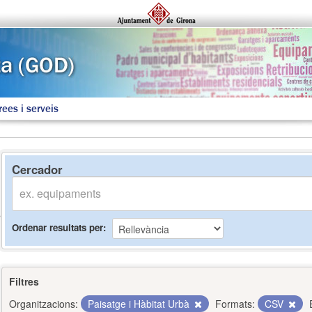
rees i serveis
Cercador
Ordenar resultats per
Filtres
Organitzacions:
Paisatge i Hàbitat Urbà
Formats:
CSV