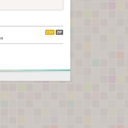
CSV
ZIP
na