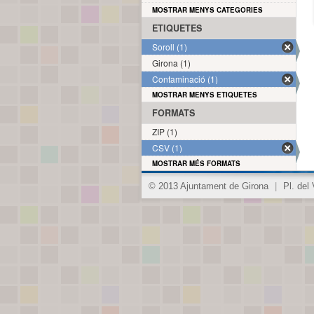
MOSTRAR MENYS CATEGORIES
ETIQUETES
Soroll (1)
Girona (1)
Contaminació (1)
MOSTRAR MENYS ETIQUETES
FORMATS
ZIP (1)
CSV (1)
MOSTRAR MÉS FORMATS
© 2013 Ajuntament de Girona
|
Pl. del