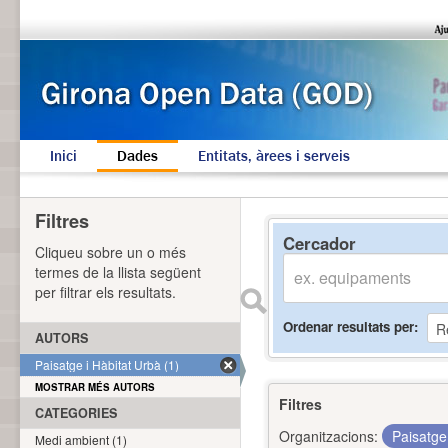
Inici
Dades
Entitats, àrees i serveis
Filtres
Cercador
Cliqueu sobre un o més
termes de la llista següent
per filtrar els resultats.
Ordenar resultats per
AUTORS
Paisatge i Hàbitat Urbà (1)
MOSTRAR MÉS AUTORS
Filtres
CATEGORIES
Organitzacions:
Paisatge
Medi ambient (1)