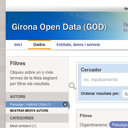
Inici
Dades
Entitats, àrees i serveis
Filtres
Cercador
Cliqueu sobre un o més
termes de la llista següent
per filtrar els resultats.
Ordenar resultats per
AUTORS
Paisatge i Hàbitat Urbà (1)
MOSTRAR MENYS AUTORS
Filtres
CATEGORIES
Organitzacions:
Paisatge
Medi ambient (1)