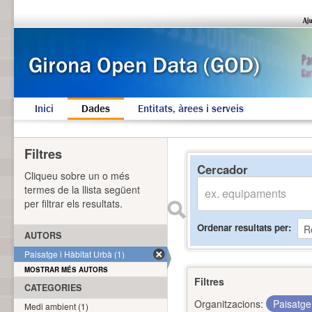
Inici
Dades
Entitats, àrees i serveis
Filtres
Cercador
Cliqueu sobre un o més
termes de la llista següent
per filtrar els resultats.
Ordenar resultats per
AUTORS
Paisatge i Hàbitat Urbà (1)
MOSTRAR MÉS AUTORS
Filtres
CATEGORIES
Organitzacions:
Paisatge
Medi ambient (1)