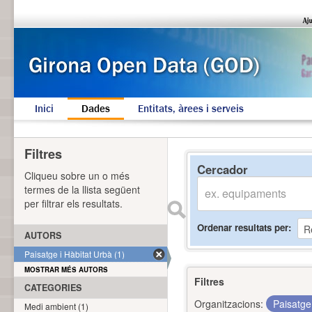
Inici
Dades
Entitats, àrees i serveis
Filtres
Cercador
Cliqueu sobre un o més
termes de la llista següent
per filtrar els resultats.
Ordenar resultats per
AUTORS
Paisatge i Hàbitat Urbà (1)
MOSTRAR MÉS AUTORS
Filtres
CATEGORIES
Organitzacions:
Paisatge
Medi ambient (1)