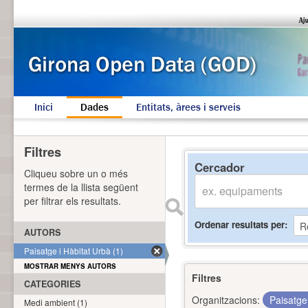
Inici
Dades
Entitats, àrees i serveis
Filtres
Cercador
Cliqueu sobre un o més
termes de la llista següent
per filtrar els resultats.
Ordenar resultats per
AUTORS
Paisatge i Hàbitat Urbà (1)
MOSTRAR MENYS AUTORS
Filtres
CATEGORIES
Organitzacions:
Paisatge
Medi ambient (1)