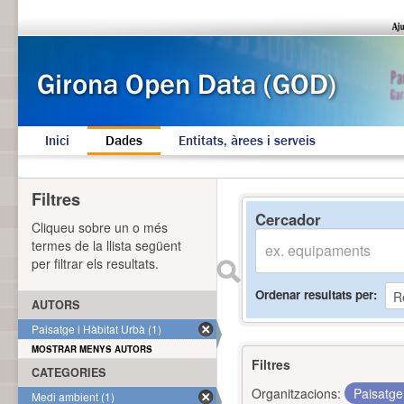
Inici
Dades
Entitats, àrees i serveis
Filtres
Cercador
Cliqueu sobre un o més
termes de la llista següent
per filtrar els resultats.
Ordenar resultats per
AUTORS
Paisatge i Hàbitat Urbà (1)
MOSTRAR MENYS AUTORS
Filtres
CATEGORIES
Organitzacions:
Paisatge
Medi ambient (1)