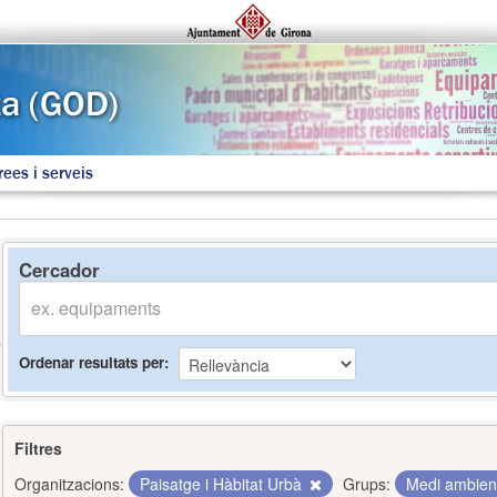
rees i serveis
Cercador
Ordenar resultats per
Filtres
Organitzacions:
Paisatge i Hàbitat Urbà
Grups:
Medi ambie