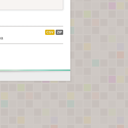
CSV
ZIP
na