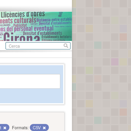
nt
Formats:
CSV