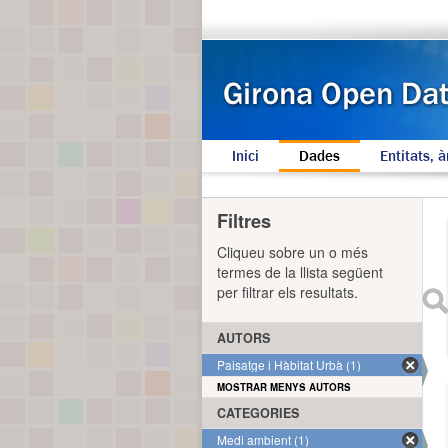
Inici
Dades
Entitats, à
Filtres
Cliqueu sobre un o més
termes de la llista següent
per filtrar els resultats.
AUTORS
Paisatge i Hàbitat Urbà (1)
MOSTRAR MENYS AUTORS
CATEGORIES
Medi ambient (1)