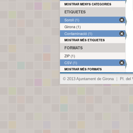
MOSTRAR MENYS CATEGORIES
ETIQUETES
Soroll (1)
Girona (1)
Contaminació (1)
MOSTRAR MÉS ETIQUETES
FORMATS
ZIP (1)
CSV (1)
MOSTRAR MÉS FORMATS
© 2013 Ajuntament de Girona
|
Pl. del