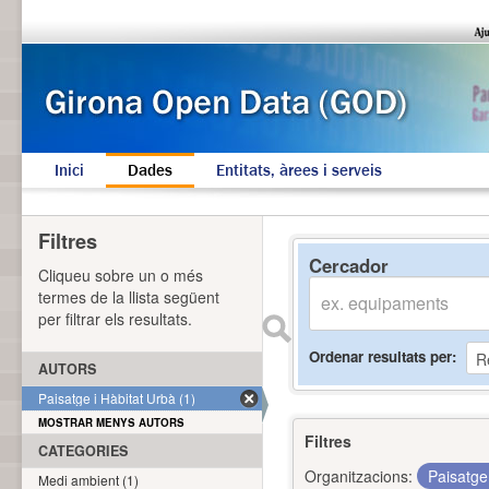
Inici
Dades
Entitats, àrees i serveis
Filtres
Cercador
Cliqueu sobre un o més
termes de la llista següent
per filtrar els resultats.
Ordenar resultats per
AUTORS
Paisatge i Hàbitat Urbà (1)
MOSTRAR MENYS AUTORS
Filtres
CATEGORIES
Organitzacions:
Paisatge
Medi ambient (1)