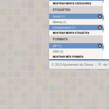
MOSTRAR MENYS CATEGORIES
ETIQUETES
Soroll (1)
Girona (1)
Contaminació (1)
MOSTRAR MENYS ETIQUETES
FORMATS
ZIP (1)
CSV (1)
MOSTRAR MÉS FORMATS
© 2013 Ajuntament de Girona
|
Pl. del