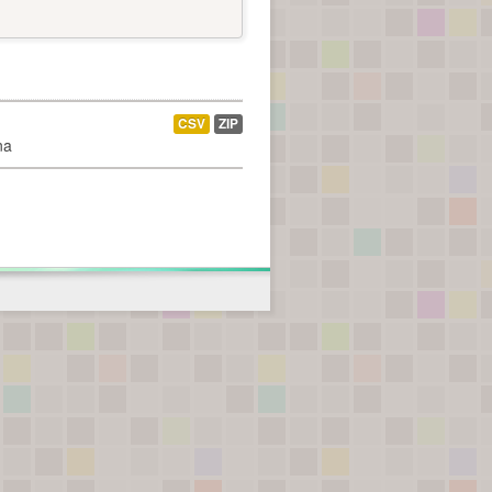
CSV
ZIP
na