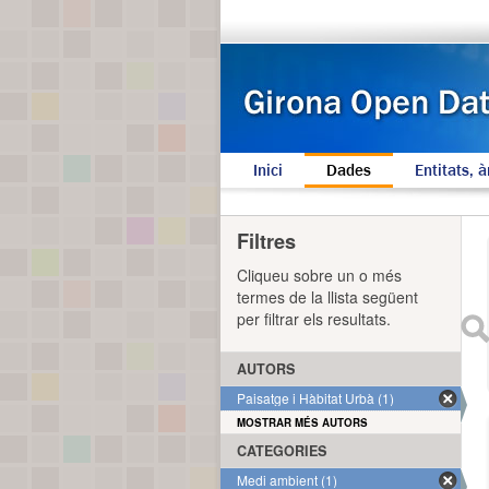
Inici
Dades
Entitats, à
Filtres
Cliqueu sobre un o més
termes de la llista següent
per filtrar els resultats.
AUTORS
Paisatge i Hàbitat Urbà (1)
MOSTRAR MÉS AUTORS
CATEGORIES
Medi ambient (1)