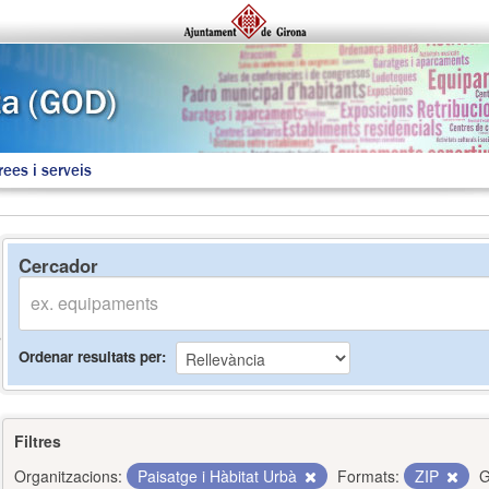
rees i serveis
Cercador
Ordenar resultats per
Filtres
Organitzacions:
Paisatge i Hàbitat Urbà
Formats:
ZIP
G