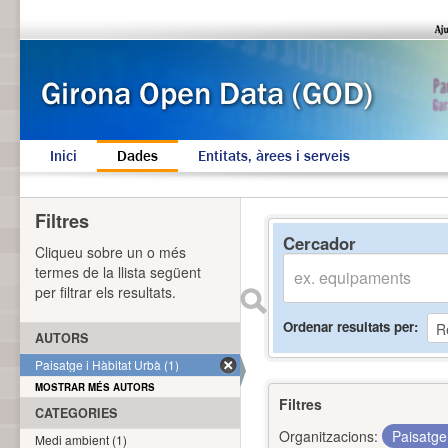
Inici
Dades
Entitats, àrees i serveis
Filtres
Cercador
Cliqueu sobre un o més
termes de la llista següent
per filtrar els resultats.
Ordenar resultats per
AUTORS
Paisatge i Hàbitat Urbà (1)
MOSTRAR MÉS AUTORS
Filtres
CATEGORIES
Organitzacions:
Paisatge
Medi ambient (1)