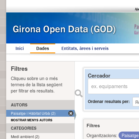
Inici
Dades
Entitats, àrees i serveis
Filtres
Cercador
Cliqueu sobre un o més
termes de la llista següent
per filtrar els resultats.
Ordenar resultats per
AUTORS
Paisatge i Hàbitat Urbà (2)
MOSTRAR MENYS AUTORS
Filtres
CATEGORIES
Organitzacions:
Paisatge
Medi ambient (2)