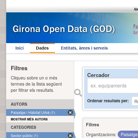
Inici
Dades
Entitats, àrees i serveis
Filtres
Cercador
Cliqueu sobre un o més
termes de la llista següent
per filtrar els resultats.
Ordenar resultats per
AUTORS
Paisatge i Hàbitat Urbà (1)
MOSTRAR MÉS AUTORS
Filtres
CATEGORIES
Organitzacions:
Paisatge
Sector públic (1)