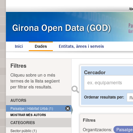
Inici
Dades
Entitats, àrees i serveis
Filtres
Cercador
Cliqueu sobre un o més
termes de la llista següent
per filtrar els resultats.
Ordenar resultats per
AUTORS
Paisatge i Hàbitat Urbà (1)
MOSTRAR MÉS AUTORS
Filtres
CATEGORIES
Organitzacions:
Paisatge
Sector públic (1)