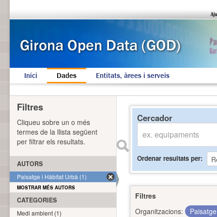
Inici
Dades
Entitats, àrees i serveis
Filtres
Cercador
Cliqueu sobre un o més
termes de la llista següent
per filtrar els resultats.
Ordenar resultats per
AUTORS
Paisatge i Hàbitat Urbà (1)
MOSTRAR MÉS AUTORS
Filtres
CATEGORIES
Organitzacions:
Paisatge
Medi ambient (1)